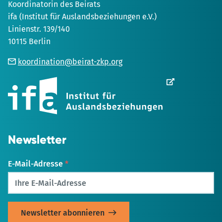
Koordinatorin des Beirats
ifa (Institut für Auslandsbeziehungen e.V.)
Linienstr. 139/140
10115 Berlin
koordination@beirat-zkp.org
Wird
in
einem
neuen
Tab
geöffnet
Newsletter
E-Mail-Adresse
*