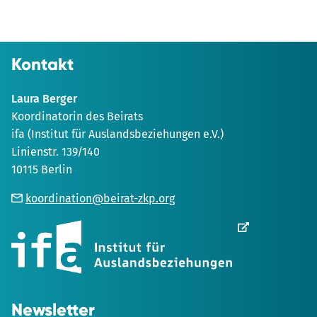
Kontakt
Laura Berger
Koordinatorin des Beirats
ifa (Institut für Auslandsbeziehungen e.V.)
Linienstr. 139/140
10115 Berlin
koordination@beirat-zkp.org
Wird
in
einem
neuen
Tab
geöffnet
Newsletter