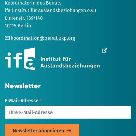
Koordinatorin des Beirats
ifa (Institut für Auslandsbeziehungen e.V.)
Linienstr. 139/140
10115 Berlin
koordination@beirat-zkp.org
Wird
in
einem
neuen
Tab
geöffnet
Newsletter
E-Mail-Adresse
*