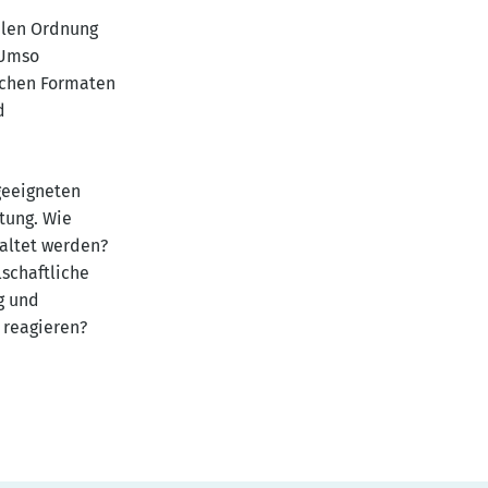
alen Ordnung
 Umso
elchen Formaten
d
geeigneten
tung. Wie
altet werden?
schaftliche
g und
 reagieren?