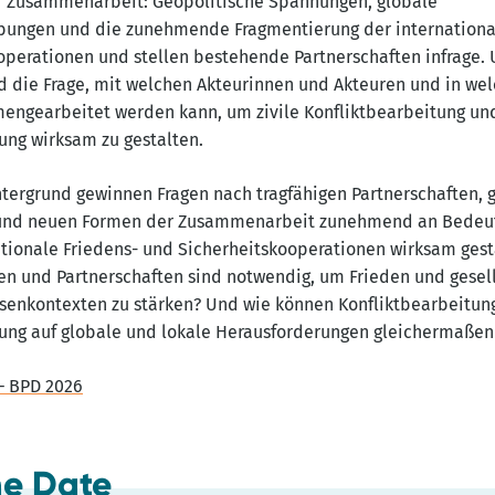
r Zusammenarbeit: Geopolitische Spannungen, globale
bungen und die zunehmende Fragmentierung der internation
perationen und stellen bestehende Partnerschaften infrage.
rd die Frage, mit welchen Akteurinnen und Akteuren und in w
engearbeitet werden kann, um zivile Konfliktbearbeitung un
ung wirksam zu gestalten.
tergrund gewinnen Fragen nach tragfähigen Partnerschaften, 
und neuen Formen der Zusammenarbeit zunehmend an Bedeu
tionale Friedens- und Sicherheitskooperationen wirksam gest
en und Partnerschaften sind notwendig, um Frieden und gesell
risenkontexten zu stärken? Und wie können Konfliktbearbeitun
ung auf globale und lokale Herausforderungen gleichermaßen
– BPD 2026
he Date