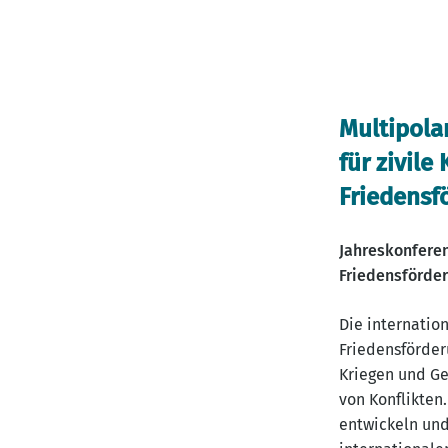
Multipola
für zivile
Friedensf
Jahreskonferen
Friedensförde
Die internatio
Friedensförder
Kriegen und Ge
von Konflikten
entwickeln und