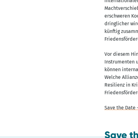
internationale
Machtverschie
erschweren Koo
dringlicher wi
künftig zusamm
Friedensförder
Vor diesem Hin
Instrumenten 
können interna
Welche Allianz
Resilienz in K
Friedensförder
Save the Date 
Save t