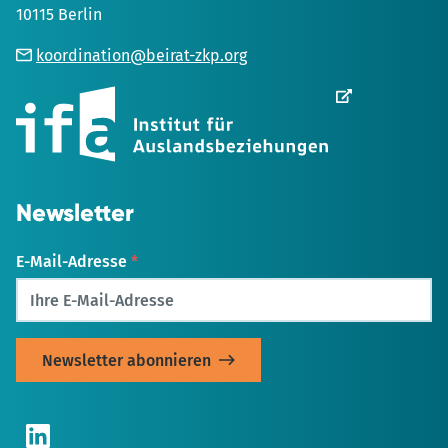
10115 Berlin
koordination@beirat-zkp.org
Wird
in
einem
neuen
Tab
geöffnet
Newsletter
E-Mail-Adresse
*
LinkedIn