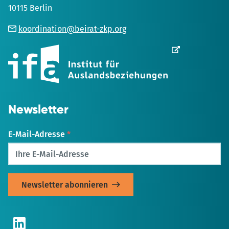
10115 Berlin
koordination@beirat-zkp.org
Wird
in
einem
neuen
Tab
geöffnet
Newsletter
E-Mail-Adresse
*
LinkedIn