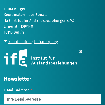
Laura Berger
Koordinatorin des Beirats
ifa (Institut für Auslandsbeziehungen e.V.)
Linienstr. 139/140
10115 Berlin
koordination@beirat-zkp.org
Wird
in
einem
neuen
Tab
geöffnet
Newsletter
E-Mail-Adresse
*