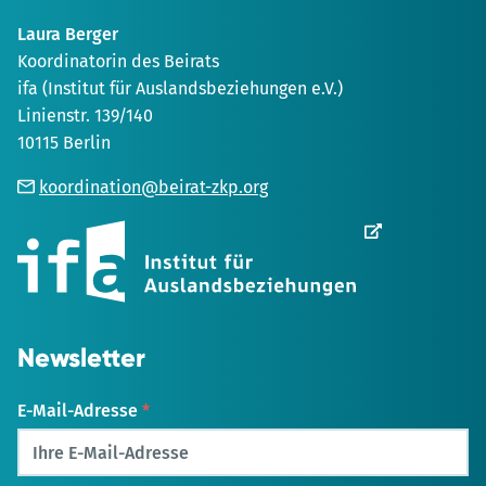
Laura Berger
Koordinatorin des Beirats
ifa (Institut für Auslandsbeziehungen e.V.)
Linienstr. 139/140
10115 Berlin
koordination@beirat-zkp.org
Wird
in
einem
neuen
Tab
geöffnet
Newsletter
E-Mail-Adresse
*