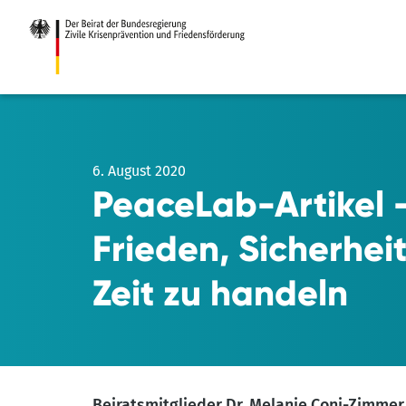
Zum
Hauptinhalt
6. August 2020
PeaceLab-Artikel 
Frieden, Sicherhei
Zeit zu handeln
Beiratsmitglieder Dr. Melanie Coni-Zimmer 