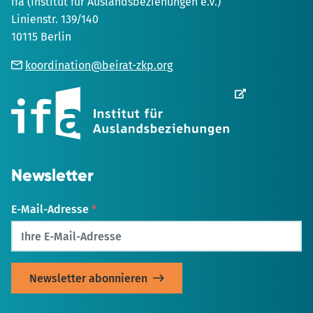
ifa (Institut für Auslandsbeziehungen e.V.)
Linienstr. 139/140
10115 Berlin
koordination@beirat-zkp.org
Wird
in
einem
neuen
Tab
geöffnet
Newsletter
E-Mail-Adresse
*