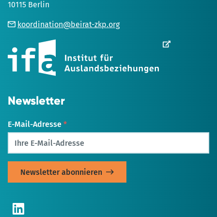
10115 Berlin
koordination@beirat-zkp.org
Wird
in
einem
neuen
Tab
geöffnet
Newsletter
E-Mail-Adresse
*
LinkedIn