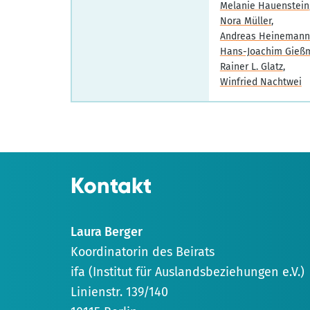
Melanie Hauenstein
Nora Müller
Andreas Heinemann
Hans-Joachim Gieß
Rainer L. Glatz
Winfried Nachtwei
Kontakt
Laura Berger
Koordinatorin des Beirats
ifa (Institut für Auslandsbeziehungen e.V.)
Linienstr. 139/140