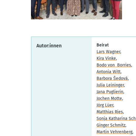
Beirat
Autor:innen
Lars Wagner
Kira Vinke
Bodo von Borries
Antonia Witt
Barbora Šedová
Julia Leininger
Jana Puglierin
Jochen Motte
Jörg Lüer
Matthias Ries
Sonja Katharina Sch
Ginger Schmitz
Martin Vehrenberg